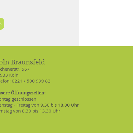
>
öln Braunsfeld
chenerstr. 567
933 Köln
lefon: 0221 / 500 999 82
nsere
Öffnungszeiten:
ntag geschlossen
enstag - Freitag von
9.30 bis 18.00 Uhr
mstag von 8.30 bis 13.30 Uhr