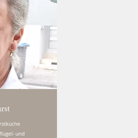
rst
GfRS
rstküche
flügel- und