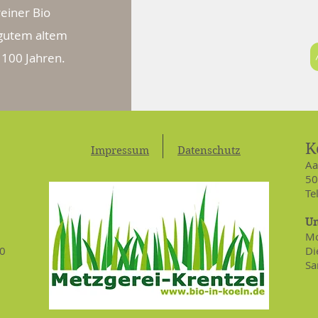
reiner Bio
 gutem altem
 100 Jahren.
K
Impressum
Datenschutz
Aa
50
Te
U
Mo
30
Di
Sa